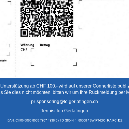
 Unterstützung ab CHF 100.- wird auf unserer Gönnerliste publiz
ls Sie dies nicht möchten, bitten wir um Ihre Rückmeldung per M
pr-sponsoring@tc-gerlafingen.ch
Tennisclub Gerlafingen
IBAN: CH06 8080 8003 7957 4938 5 / IID (BC-Nr.): 80808 / SWIFT-BIC: RAIFCH22