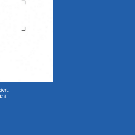
iert.
ail.